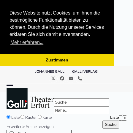
Diese Website nutzt Cookies, um Ihnen die
bestmögliche Funktionalität bieten zu
können. Durch die Nutzung unserer Services
erklären Sie sich damit einverstanden.
Mehr erfahren...
Zustimmen
Skip
JOHANNES GALLI
GALLI VERLAG
to
Twitter
Facebook
E-
Telefon
content
Mail
Open
Close
mobile
mobile
Suche
Nahe...
menu
menu
Anzeigetyp
Liste
Raster
Karte
Liste
für
Suche
Erweiterte Suche anzeigen
Suchergebnisse
Suche