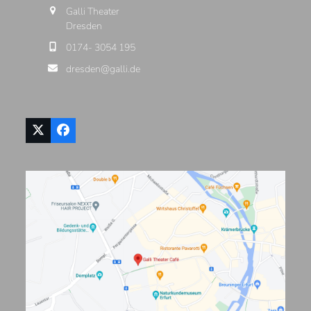
Galli Theater
Dresden
0174- 3054 195
dresden@galli.de
Twitter
Facebook
(deprecated)