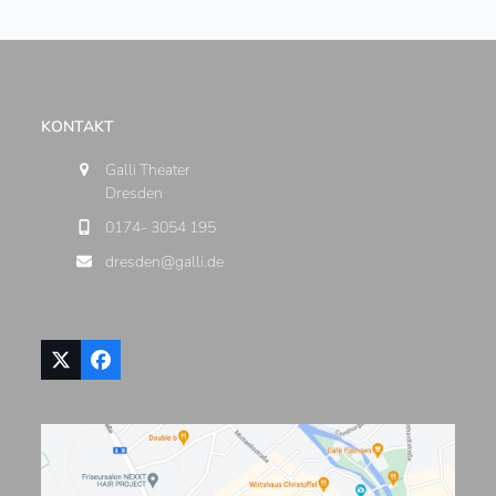
KONTAKT
Galli Theater
Dresden
0174- 3054 195
dresden@galli.de
Twitter
Facebook
(deprecated)