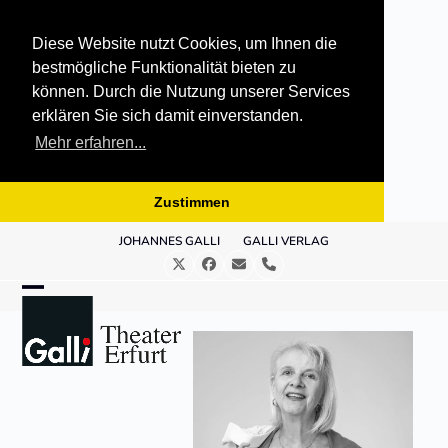
Diese Website nutzt Cookies, um Ihnen die
bestmögliche Funktionalität bieten zu
können. Durch die Nutzung unserer Services
erklären Sie sich damit einverstanden.
Mehr erfahren...
Zustimmen
Skip
JOHANNES GALLI
GALLI VERLAG
to
Twitter
Facebook
E-
Telefon
content
Mail
Open
Close
mobile
mobile
menu
menu