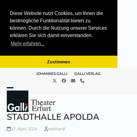
Diese Website nutzt Cookies, um Ihnen die
bestmögliche Funktionalität bieten zu
können. Durch die Nutzung unserer Services
erklären Sie sich damit einverstanden.
Mehr erfahren...
Zustimmen
Skip
JOHANNES GALLI
GALLI VERLAG
to
Twitter
Facebook
E-
Telefon
content
Mail
Open
Close
mobile
mobile
menu
menu
STADTHALLE APOLDA
17. April 2024
reckhardt