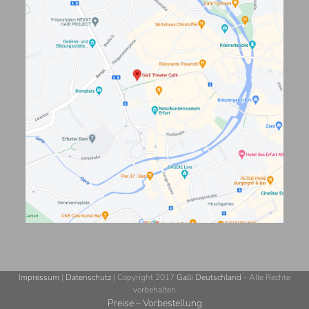
Impressum
|
Datenschutz
| Copyright 2017
Galli Deutschland
- Alle Rechte
vorbehalten
Preise – Vorbestellung