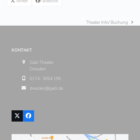
Twitter
Facebook
Theater Info/ Buchung
Nächster
Beitrag:
KONTAKT
Galli Theater
Dresden
0174- 3054 195
dresden@galli.de
Twitter
Facebook
(deprecated)