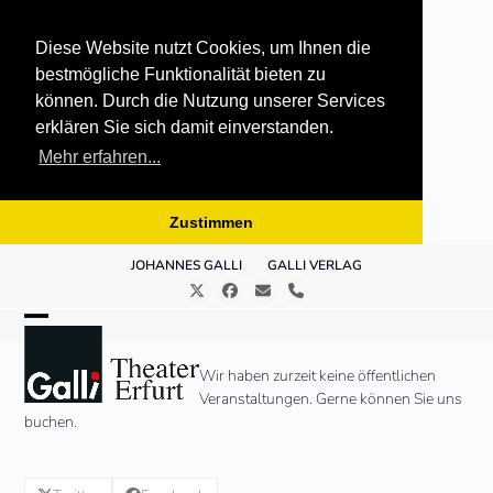
Diese Website nutzt Cookies, um Ihnen die
bestmögliche Funktionalität bieten zu
können. Durch die Nutzung unserer Services
erklären Sie sich damit einverstanden.
Mehr erfahren...
Zustimmen
Skip
JOHANNES GALLI
GALLI VERLAG
to
Twitter
Facebook
E-
Telefon
content
Mail
Open
Close
mobile
mobile
Wir haben zurzeit keine öffentlichen
Veranstaltungen. Gerne können Sie uns
menu
menu
buchen.